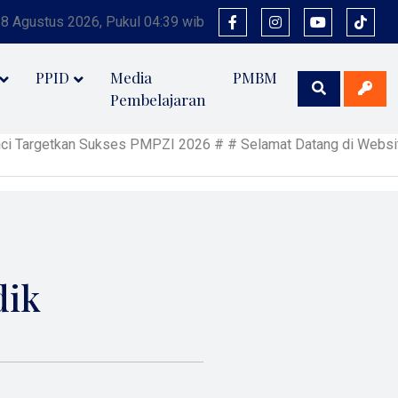
 8 Agustus 2026, Pukul 04:39 wib
PPID
Media
PMBM
Pembelajaran
etkan Sukses PMPZI 2026 # # Selamat Datang di Website Resmi M
dik