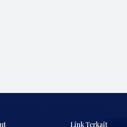
ut
Link Terkait