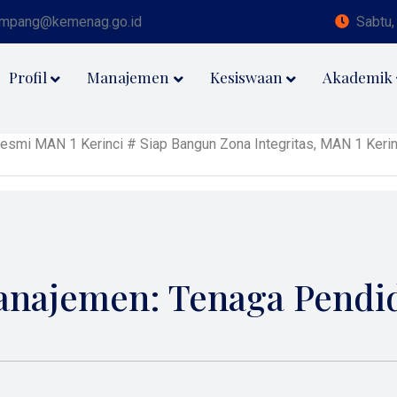
impang@kemenag.go.id
Sabtu,
Profil
Manajemen
Kesiswaan
Akademik
N 1 Kerinci # Siap Bangun Zona Integritas, MAN 1 Kerinci Targ
najemen: Tenaga Pendi