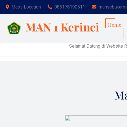
Maps Location
085178190511
mansebukars
MAN 1 Kerinci
Home
Selamat Datang di Website Resmi MA
Ma