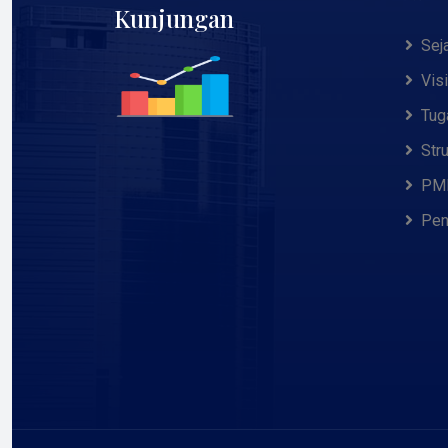
Kunjungan
Sej
Vis
Tug
Str
PMB
Pen