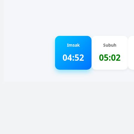
Imsak
Subuh
04:52
05:02